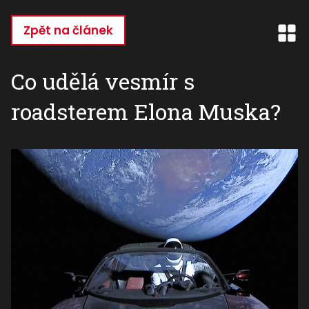
Přejít
k
Zpět na článek
hlavnímu
obsahu
Co udělá vesmír s
roadsterem Elona Muska?