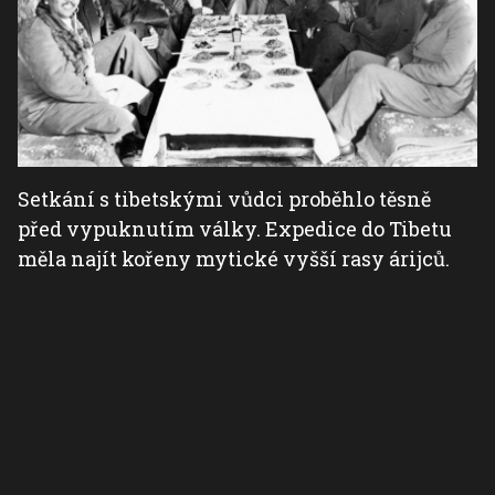
Setkání s tibetskými vůdci proběhlo těsně
před vypuknutím války. Expedice do Tibetu
měla najít kořeny mytické vyšší rasy árijců.