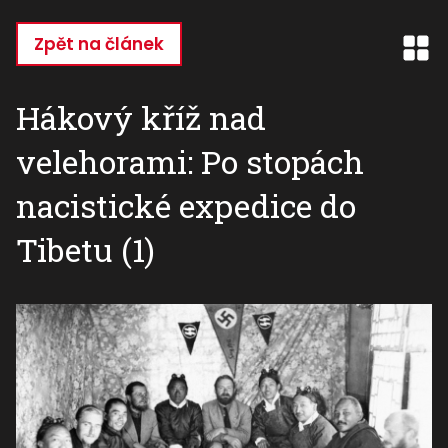
Přejít
k
Zpět na článek
hlavnímu
obsahu
Hákový kříž nad
velehorami: Po stopách
nacistické expedice do
Tibetu (1)