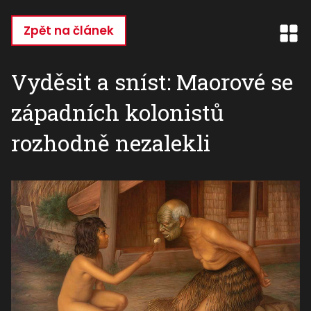
Přejít
k
Zpět na článek
hlavnímu
obsahu
Vyděsit a sníst: Maorové se
západních kolonistů
rozhodně nezalekli