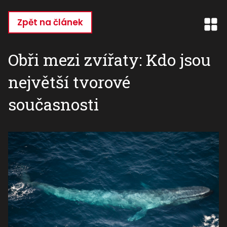
Přejít
k
Zpět na článek
hlavnímu
obsahu
Obři mezi zvířaty: Kdo jsou
největší tvorové
současnosti