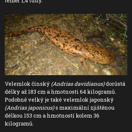
téměř 1,4 tuny.
Velemlok čínský
(Andrias davidianus)
dorůstá
délky až 183 cm a hmotnosti 64 kilogramů.
Podobně velký je také velemlok japonský
(Andrias japonicus)
s maximální zjištěnou
délkou 153 cm a hmotností kolem 36
kilogramů.