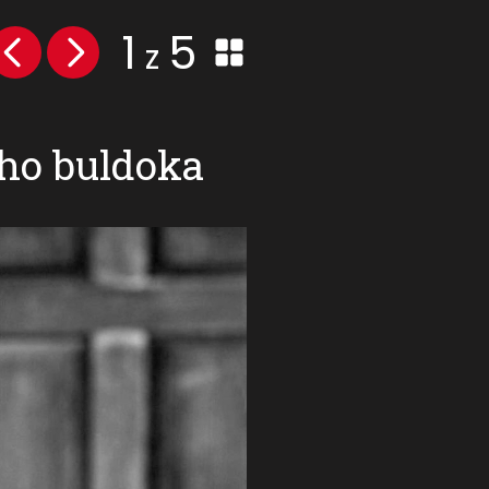
1
5
z
ého buldoka