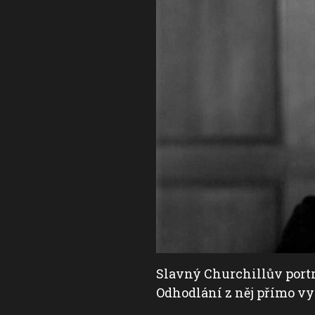
ho smrt.
Slavný Churchillův port
Odhodlání z něj přímo vy