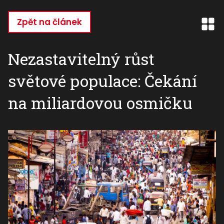
Přejít
k
Zpět na článek
hlavnímu
obsahu
Nezastavitelný růst
světové populace: Čekání
na miliardovou osmičku