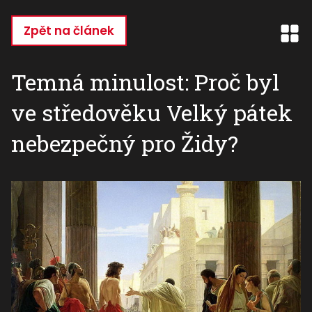
Přejít
k
Zpět na článek
hlavnímu
obsahu
Temná minulost: Proč byl
ve středověku Velký pátek
nebezpečný pro Židy?