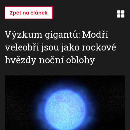
Přejít
k
Zpět na článek
hlavnímu
obsahu
Výzkum gigantů: Modří
veleobři jsou jako rockové
hvězdy noční oblohy