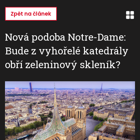
Přejít
k
Zpět na článek
hlavnímu
obsahu
Nová podoba Notre-Dame:
Bude z vyhořelé katedrály
obří zeleninový skleník?