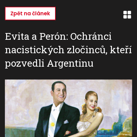
Přejít
k
Zpět na článek
hlavnímu
obsahu
Evita a Perón: Ochránci
nacistických zločinců, kteří
pozvedli Argentinu