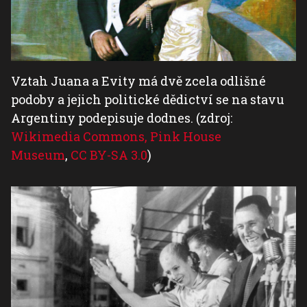
Vztah Juana a Evity má dvě zcela odlišné
podoby a jejich politické dědictví se na stavu
Argentiny podepisuje dodnes. (zdroj:
Wikimedia Commons, Pink House
Museum
,
CC BY-SA 3.0
)