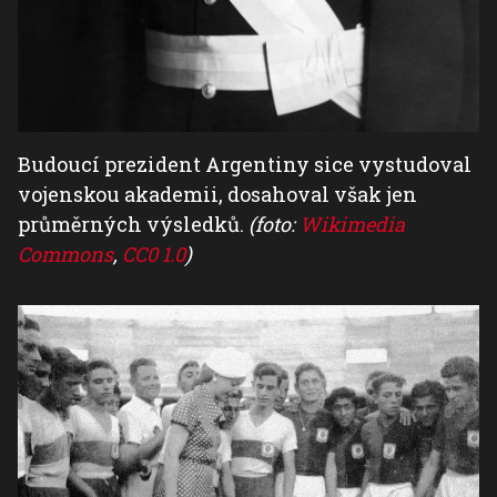
Budoucí prezident Argentiny sice vystudoval
vojenskou akademii, dosahoval však jen
průměrných výsledků.
(foto:
Wikimedia
Commons
,
CC0 1.0
)