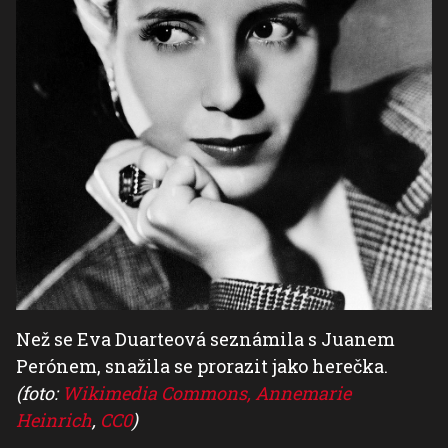
Než se Eva Duarteová seznámila s Juanem
Perónem, snažila se prorazit jako herečka.
(foto:
Wikimedia Commons, Annemarie
Heinrich
,
CC0
)