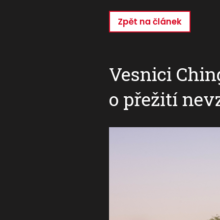
Zpět na článek
Přejít
k
hlavnímu
obsahu
Vesnici Ching
o přežití ne