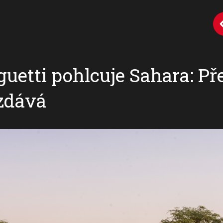
uetti pohlcuje Sahara: Pře
vzdává