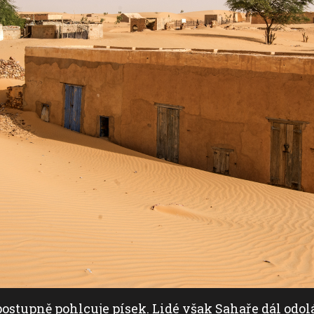
stupně pohlcuje písek. Lidé však Sahaře dál odol