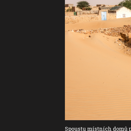
uze muslimové.
(foto: Jiří
Spoustu místních domů po