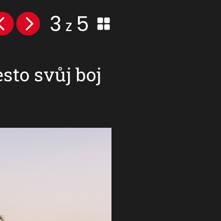
3
5
z
sto svůj boj