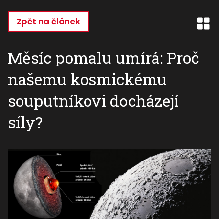
Přejít
k
Zpět na článek
hlavnímu
obsahu
Měsíc pomalu umírá: Proč
našemu kosmickému
souputníkovi docházejí
síly?