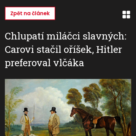
Přejít
k
Zpět na článek
hlavnímu
obsahu
Chlupatí miláčci slavných:
Carovi stačil oříšek, Hitler
preferoval vlčáka