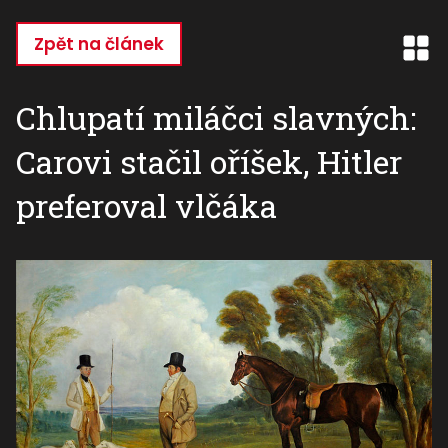
Přejít
k
Zpět na článek
hlavnímu
obsahu
Chlupatí miláčci slavných:
Carovi stačil oříšek, Hitler
preferoval vlčáka