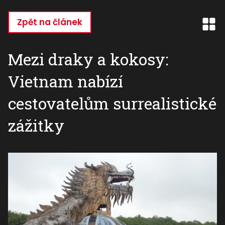
Přejít
k
Zpět na článek
hlavnímu
obsahu
Mezi draky a kokosy:
Vietnam nabízí
cestovatelům surrealistické
zážitky