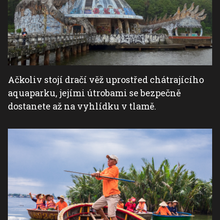
Ačkoliv stojí dračí věž uprostřed chátrajícího
aquaparku, jejími útrobami se bezpečně
dostanete až na vyhlídku v tlamě.