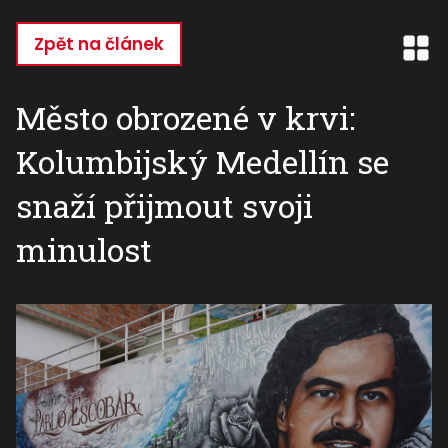
Přejít
k
Zpět na článek
hlavnímu
obsahu
Město obrozené v krvi:
Kolumbijský Medellín se
snaží přijmout svoji
minulost