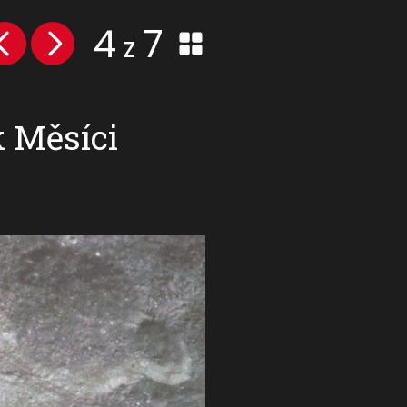
4
7
z
k Měsíci