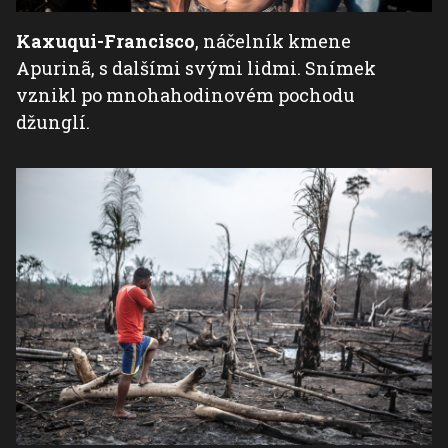
Kaxuqui-Francisco
, náčelník kmene
Apurinã, s dalšími svými lidmi. Snímek
vznikl po mnohahodinovém pochodu
džunglí.