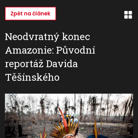
Přejít
k
Zpět na článek
hlavnímu
obsahu
Neodvratný konec
Amazonie: Původní
reportáž Davida
Těšínského