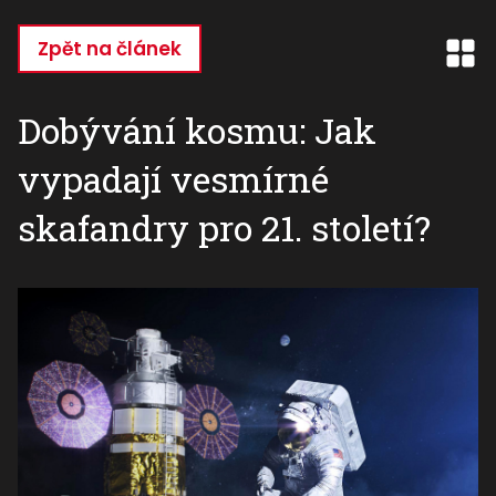
Přejít
k
Zpět na článek
hlavnímu
obsahu
Dobývání kosmu: Jak
vypadají vesmírné
skafandry pro 21. století?