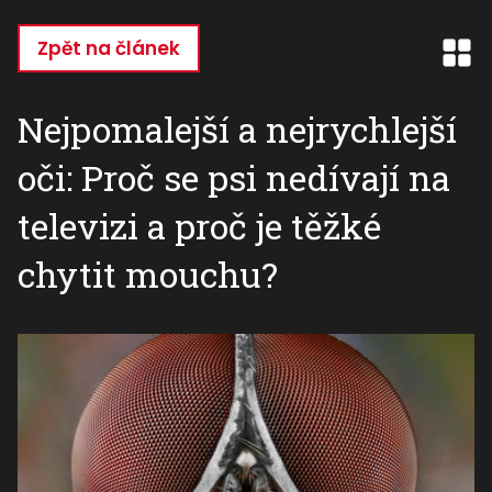
Přejít
k
Zpět na článek
hlavnímu
obsahu
Nejpomalejší a nejrychlejší
oči: Proč se psi nedívají na
televizi a proč je těžké
chytit mouchu?