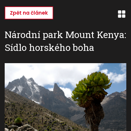
Přejít
k
Zpět na článek
hlavnímu
obsahu
Národní park Mount Kenya:
Sídlo horského boha