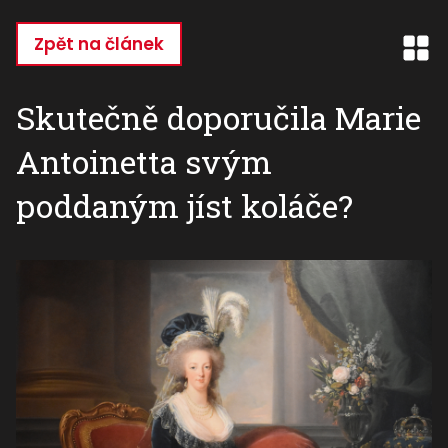
Přejít
k
Zpět na článek
hlavnímu
obsahu
Skutečně doporučila Marie
Antoinetta svým
poddaným jíst koláče?