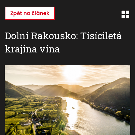
Přejít
k
Zpět na článek
hlavnímu
obsahu
Dolní Rakousko: Tisíciletá
krajina vína