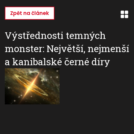
Přejít
k
Zpět na článek
hlavnímu
obsahu
Výstřednosti temných
monster: Největší, nejmenší
a kanibalské černé díry