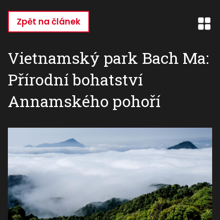
Přejít
k
Zpět na článek
hlavnímu
obsahu
Vietnamský park Bach Ma:
Přírodní bohatství
Annamského pohoří