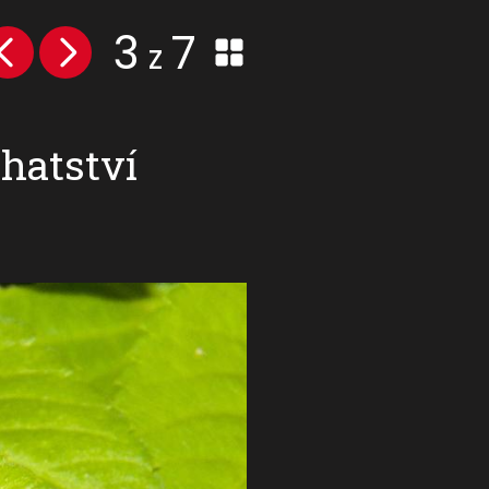
3
7
z
hatství