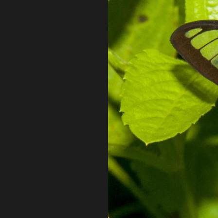
čeledi
Rhacophoridae.