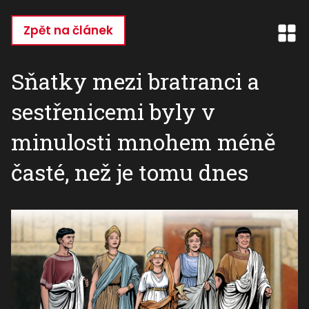
Přejít
k
Zpět na článek
hlavnímu
obsahu
Sňatky mezi bratranci a
sestřenicemi byly v
minulosti mnohem méně
časté, než je tomu dnes