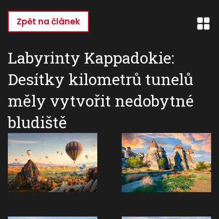
Přejít
k
Zpět na článek
hlavnímu
obsahu
Labyrinty Kappadokie:
Desítky kilometrů tunelů
měly vytvořit nedobytné
bludiště