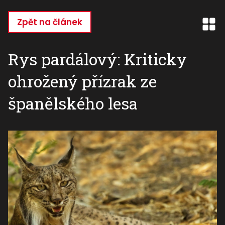
Přejít
k
Zpět na článek
hlavnímu
obsahu
Rys pardálový: Kriticky
ohrožený přízrak ze
španělského lesa