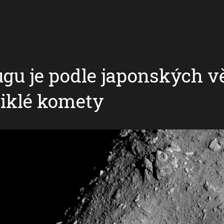
gu je podle japonských v
iklé komety