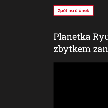
Zpět na článek
Přejít
k
hlavnímu
obsahu
Planetka Ryu
zbytkem zan