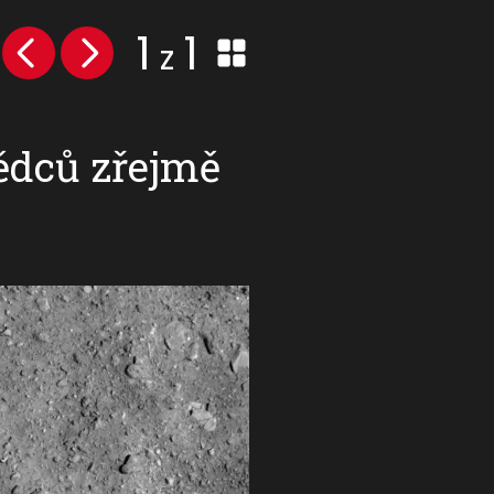
1
1
z
ědců zřejmě