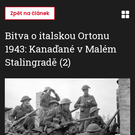
Přejít
k
Zpět na článek
hlavnímu
obsahu
Bitva o italskou Ortonu
1943: Kanaďané v Malém
Stalingradě (2)