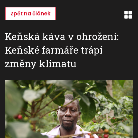
Přejít
k
Zpět na článek
hlavnímu
obsahu
Keňská káva v ohrožení:
Keňské farmáře trápí
změny klimatu