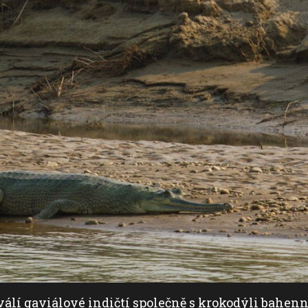
válí gaviálové indičtí společně s krokodýli bahenn