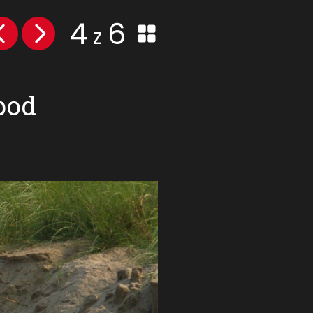
4
6
z
pod