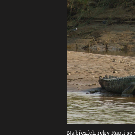
ich tu snad i více než
Na březích řeky Rapti se 