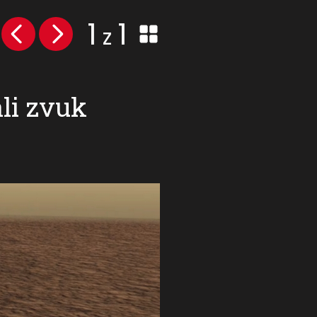
1
1
z
li zvuk