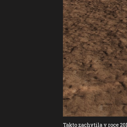
SA/JPL/MSSS
,
CC0
)
Takto zachytila v roce 2