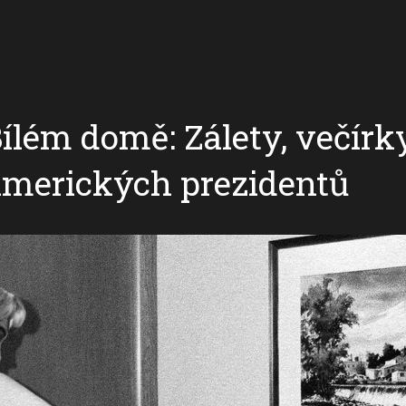
ílém domě: Zálety, večírky
amerických prezidentů