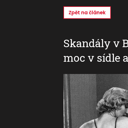
Zpět na článek
Přejít
k
hlavnímu
obsahu
Skandály v B
moc v sídle 