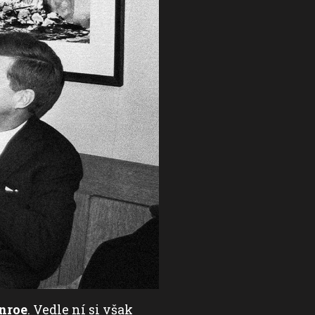
nroe
. Vedle ní si však
Nejslavnější milenkou 