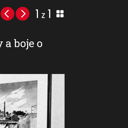
1
1
z
 a boje o