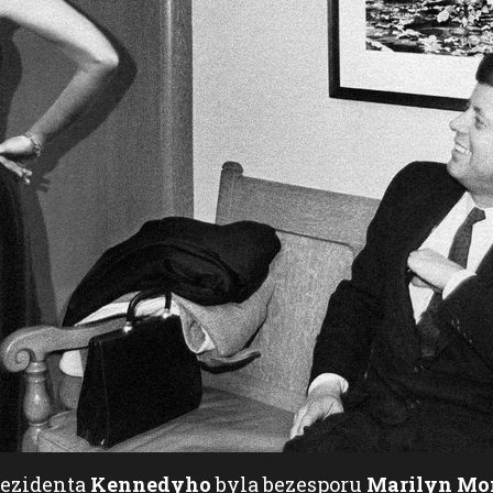
rezidenta
Kennedyho
byla bezesporu
Marilyn Mo