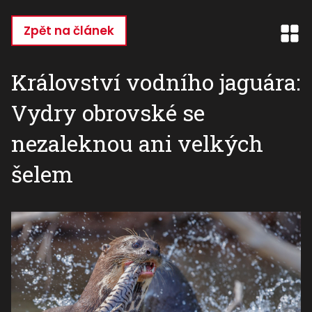
Přejít
k
Zpět na článek
hlavnímu
obsahu
Království vodního jaguára:
Vydry obrovské se
nezaleknou ani velkých
šelem