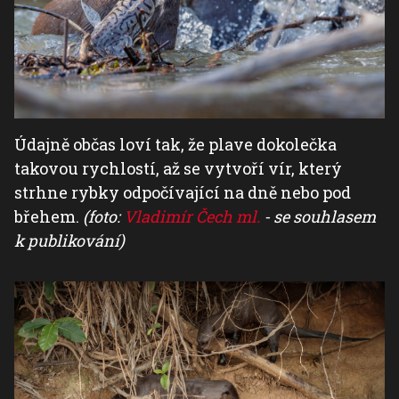
Údajně občas loví tak, že plave dokolečka
takovou rychlostí, až se vytvoří vír, který
strhne rybky odpočívající na dně nebo pod
břehem.
(foto:
Vladimír Čech ml.
- se souhlasem
k publikování)