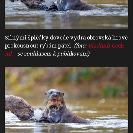
Silnými špičáky dovede vydra obrovská hravě
prokousnout rybám páteř.
(foto:
Vladimír Čech
ml.
- se souhlasem k publikování)