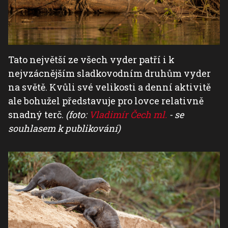
Tato největší ze všech vyder patří i k
nejvzácnějším sladkovodním druhům vyder
na světě. Kvůli své velikosti a denní aktivitě
ale bohužel představuje pro lovce relativně
snadný terč.
(foto:
Vladimír Čech ml.
- se
souhlasem k publikování)