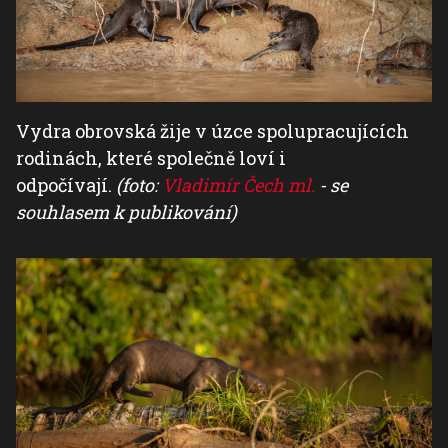
Vydra obrovská žije v úzce spolupracujících
rodinách, které společně loví i
odpočívají.
(foto:
Vladimír Čech ml.
- se
souhlasem k publikování)