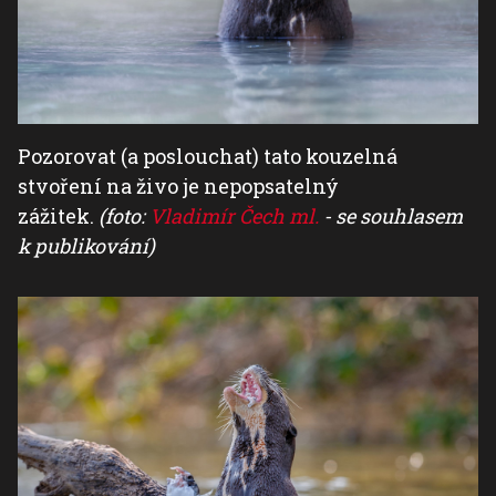
Pozorovat (a poslouchat) tato kouzelná
stvoření na živo je nepopsatelný
zážitek.
(foto:
Vladimír Čech ml.
- se souhlasem
k publikování)