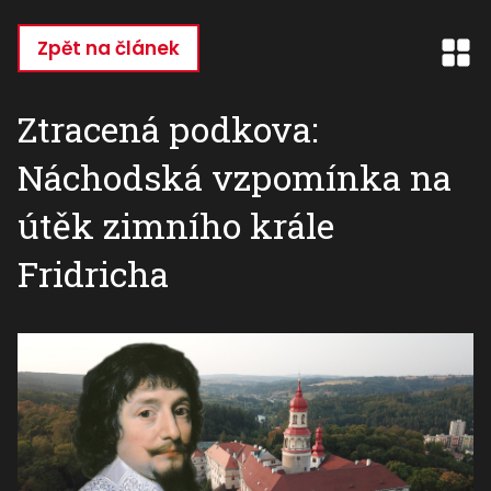
Přejít
k
Zpět na článek
hlavnímu
obsahu
Ztracená podkova:
Náchodská vzpomínka na
útěk zimního krále
Fridricha