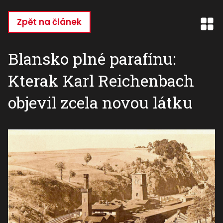
Přejít
k
Zpět na článek
hlavnímu
obsahu
Blansko plné parafínu:
Kterak Karl Reichenbach
objevil zcela novou látku