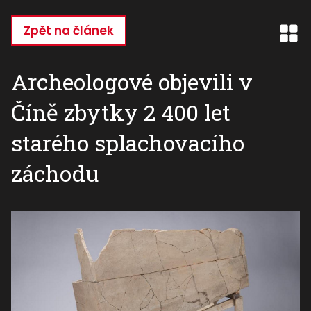
Přejít
k
Zpět na článek
hlavnímu
obsahu
Archeologové objevili v
Číně zbytky 2 400 let
starého splachovacího
záchodu