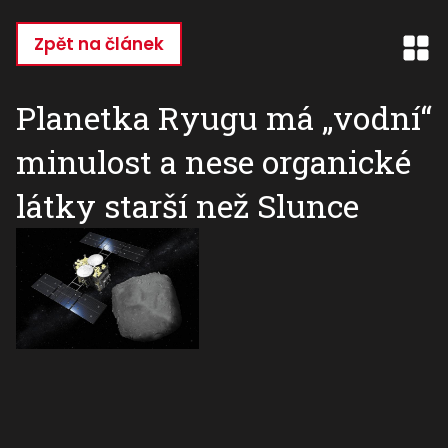
Přejít
k
Zpět na článek
hlavnímu
obsahu
Planetka Ryugu má „vodní“
minulost a nese organické
látky starší než Slunce