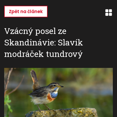
Přejít
k
Zpět na článek
hlavnímu
obsahu
Vzácný posel ze
Skandinávie: Slavík
modráček tundrový