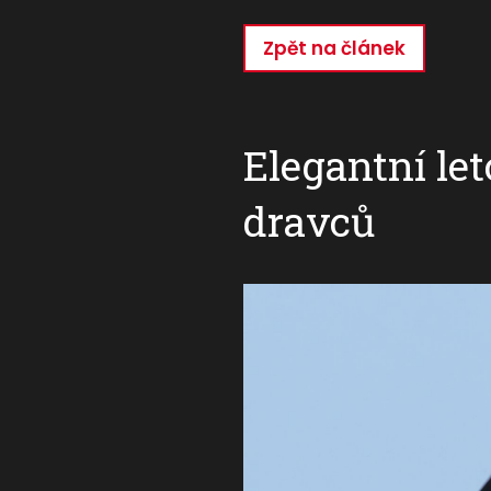
Zpět na článek
Přejít
k
hlavnímu
obsahu
Elegantní let
dravců