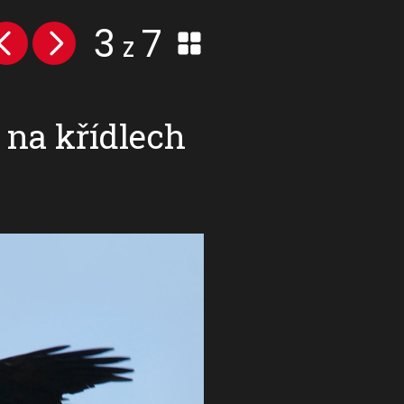
3
7
z
 na křídlech