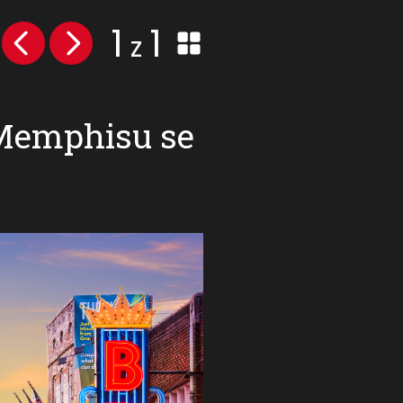
1
1
z
v Memphisu se