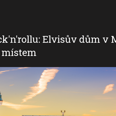
ock'n'rollu: Elvisův dům 
m místem