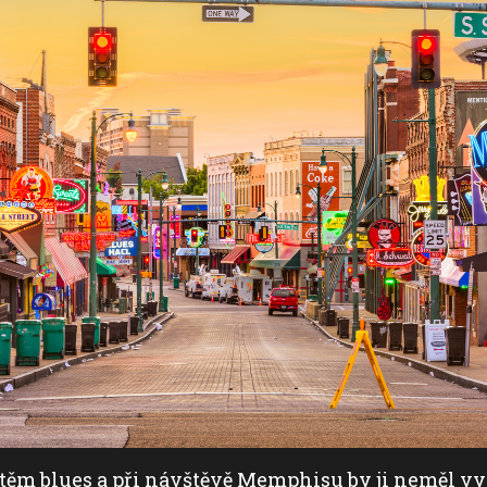
dištěm blues a při návštěvě Memphisu by ji neměl 