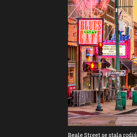
ynechat žádný milovník
Beale Street se stala ro