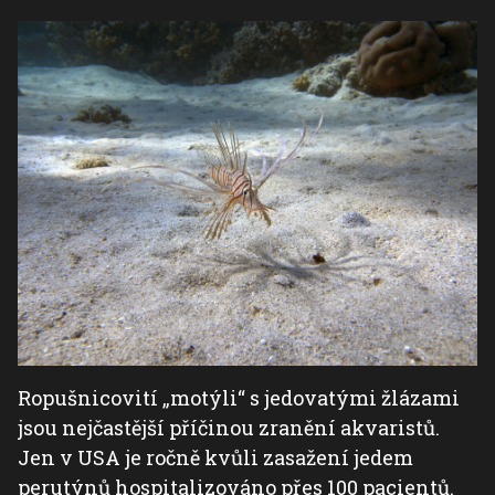
Ropušnicovití „motýli“ s jedovatými žlázami
jsou nejčastější příčinou zranění akvaristů.
Jen v USA je ročně kvůli zasažení jedem
perutýnů hospitalizováno přes 100 pacientů.