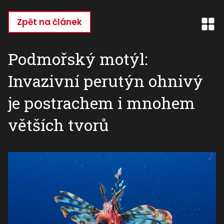
Přejít
k
Zpět na článek
hlavnímu
obsahu
Podmořský motýl:
Invazivní perutýn ohnivý
je postrachem i mnohem
větších tvorů