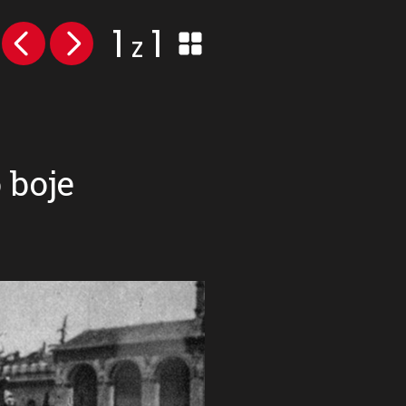
1
1
z
 boje