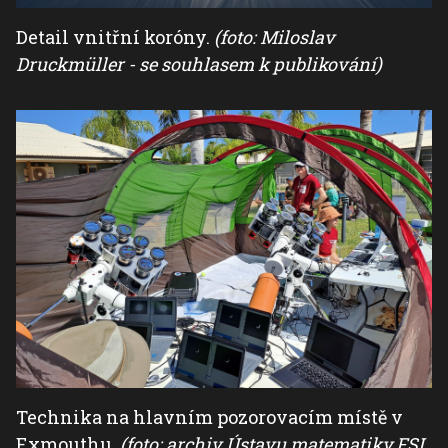
Detail vnitřní koróny.
(foto: Miloslav
Druckmüller - se souhlasem k publikování)
Technika na hlavním pozorovacím místě v
Exmouthu.
(foto: archiv Ústavu matematiky FSI