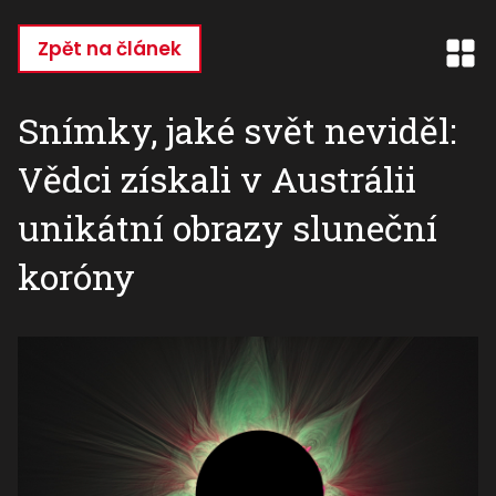
Přejít
k
Zpět na článek
hlavnímu
obsahu
Snímky, jaké svět neviděl:
Vědci získali v Austrálii
unikátní obrazy sluneční
koróny