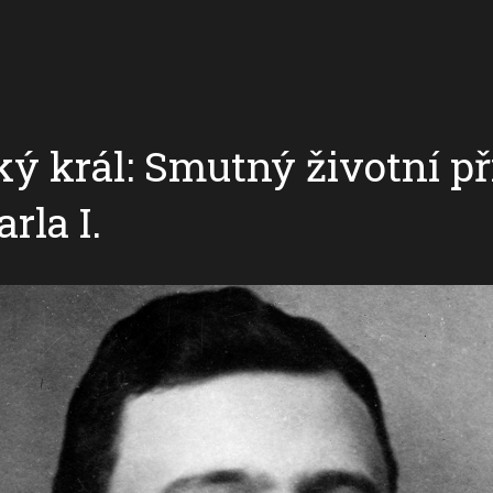
ký král: Smutný životní p
rla I.