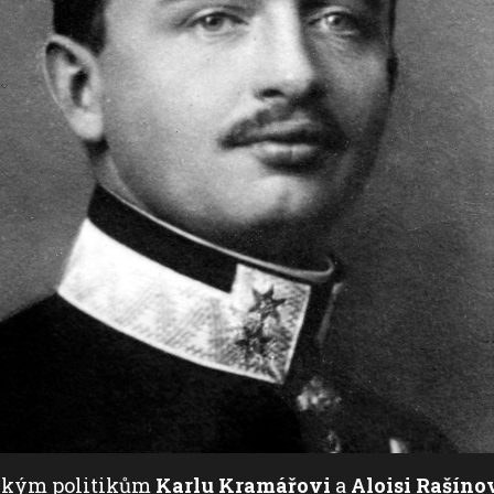
českým politikům
Karlu Kramářovi
a
Aloisi Rašíno