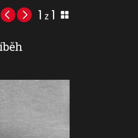
1
1
z
říběh