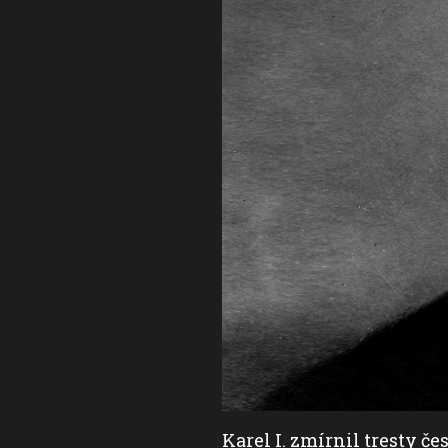
, odsouzeným za
Karel I. zmírnil tresty 