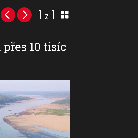
1
1
z
řes 10 tisíc