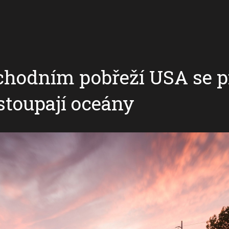
chodním pobřeží USA se p
 stoupají oceány