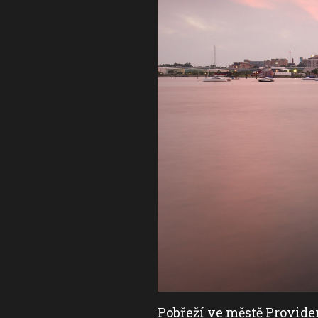
strační foto:
Wikimedia
Pobřeží ve městě Provide