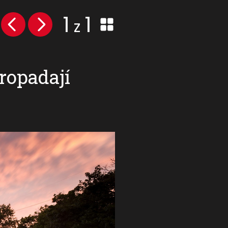
1
1
z
ropadají