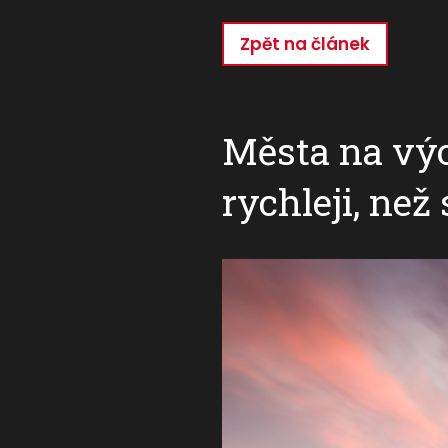
Zpět na článek
Přejít
k
hlavnímu
obsahu
Města na vý
rychleji, než