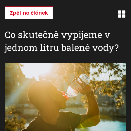
Přejít
k
Zpět na článek
hlavnímu
obsahu
Co skutečně vypijeme v
jednom litru balené vody?